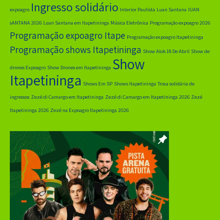
Ingresso solidário
expoagro
Interior Paulista
Luan Santana
lUAN
sANTANA 2026
Luan Santana em Itapetininga
Música Eletrônica
Programação expoagro 2026
Programação expoagro Itape
Programação expoagro Itapetininga
Programação shows Itapetininga
Show Alok 18 De Abril
Show de
Show
drones Expoagro
Show Drones em Itapetininga
Itapetininga
Shows Em SP
Shows Itapetininga
Troca solidária de
ingressos
Zezé di Camargo em Itapetininga
Zezé di Camargo em Itapetininga 2026
Zezé
Itapetininga 2026
Zezé na Expoagro Itapetininga 2026