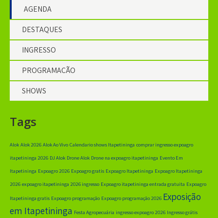
AGENDA
DESTAQUES
INGRESSO
PROGRAMAÇÃO
SHOWS
Tags
Alok
Alok 2026
Alok Ao Vivo
Calendario shows Itapetininga
comprar ingresso expoagro
itapetininga 2026
DJ Alok
Drone Alok
Drone na expoagro itapetininga
Evento Em
Itapetininga
Expoagro 2026
Expoagro gratis
Expoagro Itapetininga
Expoagro Itapetininga
2026
expoagro itapetininga 2026 ingresso
Expoagro itapetininga entrada gratuita
Expoagro
Exposição
Itapetininga gratis
Expoagro programação
Expoagro programação 2026
em Itapetininga
Festa Agropecuária
ingresso expoagro 2026
Ingresso grátis