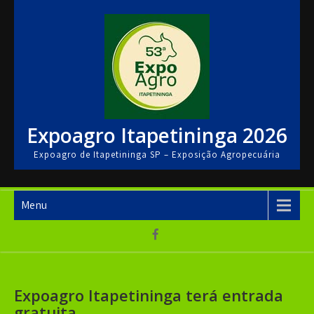
Skip
to
content
Expoagro Itapetininga 2026
Expoagro de Itapetininga SP – Exposição Agropecuária
Menu
Expoagro Itapetininga terá entrada
gratuita