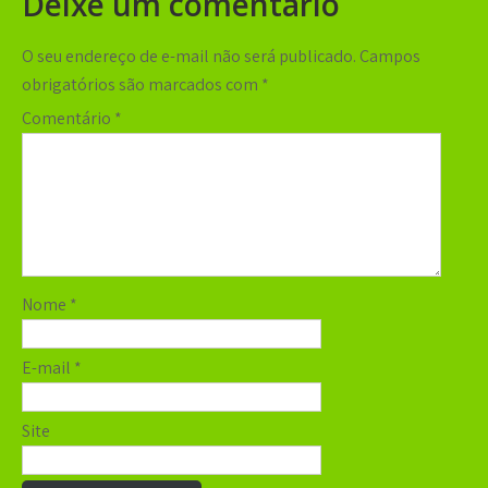
Deixe um comentário
O seu endereço de e-mail não será publicado.
Campos
obrigatórios são marcados com
*
Comentário
*
Nome
*
E-mail
*
Site