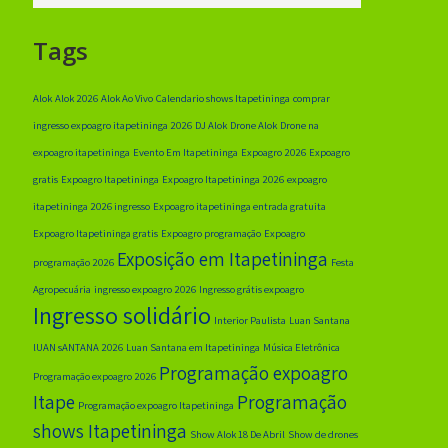
Tags
Alok
Alok 2026
Alok Ao Vivo
Calendario shows Itapetininga
comprar
ingresso expoagro itapetininga 2026
DJ Alok
Drone Alok
Drone na
expoagro itapetininga
Evento Em Itapetininga
Expoagro 2026
Expoagro
gratis
Expoagro Itapetininga
Expoagro Itapetininga 2026
expoagro
itapetininga 2026 ingresso
Expoagro itapetininga entrada gratuita
Expoagro Itapetininga gratis
Expoagro programação
Expoagro
Exposição em Itapetininga
programação 2026
Festa
Agropecuária
ingresso expoagro 2026
Ingresso grátis expoagro
Ingresso solidário
Interior Paulista
Luan Santana
lUAN sANTANA 2026
Luan Santana em Itapetininga
Música Eletrônica
Programação expoagro
Programação expoagro 2026
Itape
Programação
Programação expoagro Itapetininga
shows Itapetininga
Show Alok 18 De Abril
Show de drones