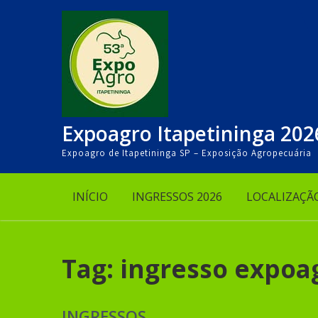
Skip
to
content
Expoagro Itapetininga 202
Expoagro de Itapetininga SP – Exposição Agropecuária
INÍCIO
INGRESSOS 2026
LOCALIZAÇÃ
Tag:
ingresso expoa
INGRESSOS