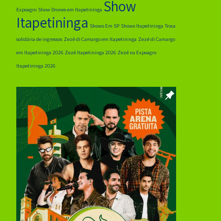
Show
Expoagro
Show Drones em Itapetininga
Itapetininga
Shows Em SP
Shows Itapetininga
Troca
solidária de ingressos
Zezé di Camargo em Itapetininga
Zezé di Camargo
em Itapetininga 2026
Zezé Itapetininga 2026
Zezé na Expoagro
Itapetininga 2026