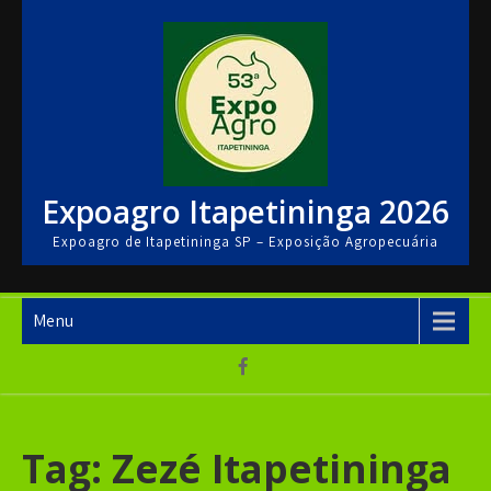
Skip
to
content
Expoagro Itapetininga 2026
Expoagro de Itapetininga SP – Exposição Agropecuária
Menu
Tag:
Zezé Itapetininga