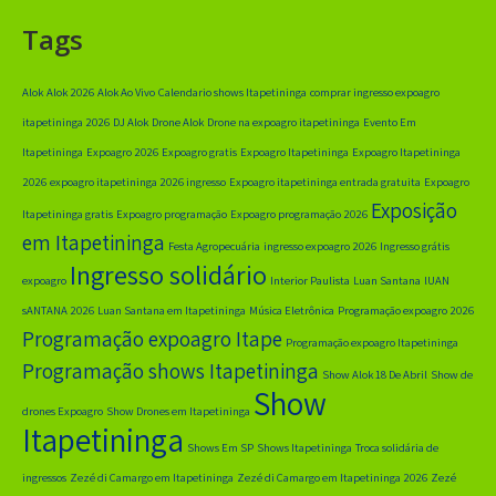
Tags
Alok
Alok 2026
Alok Ao Vivo
Calendario shows Itapetininga
comprar ingresso expoagro
itapetininga 2026
DJ Alok
Drone Alok
Drone na expoagro itapetininga
Evento Em
Itapetininga
Expoagro 2026
Expoagro gratis
Expoagro Itapetininga
Expoagro Itapetininga
2026
expoagro itapetininga 2026 ingresso
Expoagro itapetininga entrada gratuita
Expoagro
Exposição
Itapetininga gratis
Expoagro programação
Expoagro programação 2026
em Itapetininga
Festa Agropecuária
ingresso expoagro 2026
Ingresso grátis
Ingresso solidário
expoagro
Interior Paulista
Luan Santana
lUAN
sANTANA 2026
Luan Santana em Itapetininga
Música Eletrônica
Programação expoagro 2026
Programação expoagro Itape
Programação expoagro Itapetininga
Programação shows Itapetininga
Show Alok 18 De Abril
Show de
Show
drones Expoagro
Show Drones em Itapetininga
Itapetininga
Shows Em SP
Shows Itapetininga
Troca solidária de
ingressos
Zezé di Camargo em Itapetininga
Zezé di Camargo em Itapetininga 2026
Zezé